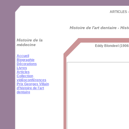
Cookies management panel
ARTICLES -
Histoire de l'art dentaire - His
Histoire de la
médecine
Eddy Blondeel (1906-
Accueil
Biographie
Décorations
Livres
Articles
Collection
vidéoconférences
Prix Georges Villain
d'histoire de l'art
dentaire