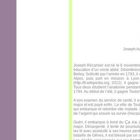
Joseph Au
Joseph Récamier est né le 6 novembre 1
éducation d’un oncle abbé. Désintéress
Belley. Sollicité par l’armée en 1793, i
Alpes, puis part en mission à Lyon
(http://fr.wikipedia.org, 2012). Il gag
Tous deux étudient l’anatomie pendan
1794. Au début de l’été, il gagne Toulo
A son examen du service de santé, il est
major et est payé enfin. La ville de Tou
qui embarque et retombe vite malade. Il
de l’argent qui assure sa survie (Hacqu
Ça ira
Guéri, il embarque à bord du
,
major. Désargenté, il tente de poursu
les lit avec assiduité à ses heures pe
bataille de Gênes, il est blessé par un m