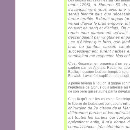
Les dégâts occasionnés sur ces homm
mars 1795), à 5heures 30 du ma
s'avançait vers nous avec une r
serais bientôt plus que nécess
fureur terrible. Il durait depuis 
venait d'avoir le bras emporté, fu
couvert de sang et d'éclats. On me
repris mon pansement qu'avait 
descendaient par vingtaines et pa
; ce n'étaient que bras, que jam
bras ou jambes cassés simple
successivement, furent hachés en
semblaient me respecter. Nos coff
C’est Récamier en organisant un serv
capturé par les Anglais. Récamier acc
Bastia, il occupe tout son temps à soig
Berwick. Il avait été captif pendant sept 
A peine revenu à Toulon, il gagne son n
l’épidémie de typhus qu’il adresse au 
de son père qui est ruiné par la dévalu
C’est là qu’il suit les cours de Domini
le libérer de toutes ses obligations militai
chirurgien de 2
e
classe de la Mari
différentes parties et les opérat
art toutes les parties qui comp
opérations; enfin, il m'a donné 
connaissances très étendues dans