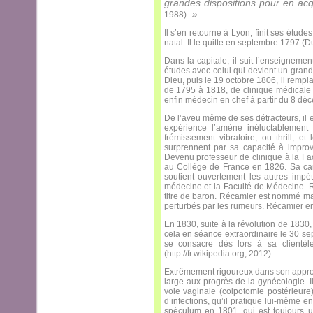
grandes dispositions pour en acq
. »
1988)
Il s’en retourne à Lyon, finit ses étud
natal. Il le quitte en septembre 1797 (D
Dans la capitale, il suit l’enseignemen
études avec celui qui devient un grand
Dieu, puis le 19 octobre 1806, il remp
de 1795 à 1818, de clinique médicale 
enfin médecin en chef à partir du 8 déc
De l’aveu même de ses détracteurs, il e
expérience l’amène inéluctablement 
frémissement vibratoire, ou thrill,
surprennent par sa capacité à improvis
Devenu professeur de clinique à la Fa
au Collège de France en 1826. Sa ca
soutient ouvertement les autres impé
médecine et la Faculté de Médecine. R
titre de baron. Récamier est nommé malg
perturbés par les rumeurs. Récamier e
En 1830, suite à la révolution de 1830,
cela en séance extraordinaire le 30 sep
se consacre dès lors à sa clientèl
(http://fr.wikipedia.org, 2012).
Extrêmement rigoureux dans son approch
large aux progrès de la gynécologie. I
voie vaginale (colpotomie postérieure),
d’infections, qu’il pratique lui-même en
spéculum en 1801, qui est toujours u