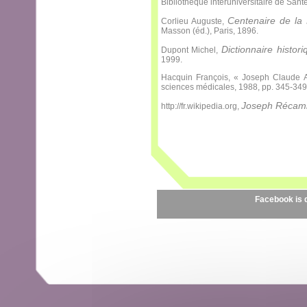
Bibliothèque interuniversitaire de San
Centenaire de la
Corlieu Auguste,
Masson (éd.), Paris, 1896.
Dictionnaire histo
Dupont Michel,
1999.
Hacquin François, « Joseph Claude A
sciences médicales, 1988, pp. 345-349
Joseph Récami
http://fr.wikipedia.org,
Facebook is 