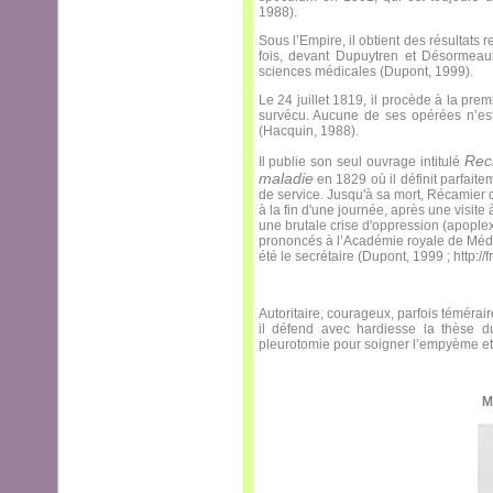
1988).
Sous l’Empire, il obtient des résultats
fois, devant Dupuytren et Désormeaux
sciences médicales (Dupont, 1999).
Le 24 juillet 1819, il procède à la pre
survécu. Aucune de ses opérées n’est 
(Hacquin, 1988).
Rech
Il publie son seul ouvrage intitulé
maladie
en 1829 où il définit parfaite
de service. Jusqu'à sa mort, Récamier de
à la fin d'une journée, après une visite 
une brutale crise d'oppression (apople
prononcés à l’Académie royale de Méde
été le secrétaire (Dupont, 1999 ; http://f
Autoritaire, courageux, parfois témérai
il défend avec hardiesse la thèse du v
pleurotomie pour soigner l’empyème et i
M