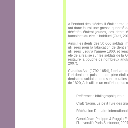
« Pendant des siècles, il était normal
ont donc fourni une grosse quantité 
décédés étaient jeunes, ces dents é
humaines du circuit habituel (Craft, 20
Ainsi, l es dents des 50 000 soldats, m
utilisées pour la fabrication de dent
utilisées jusqu’à l’année 1860, et rem
été déjà réalisé sur les soldats de l
restauré la bouche de nombreux angla
2007).
Claudius Ash (1792-1854), fabricant de
l’art dentaire, puisque son père était 
dents des soldats morts sont extraites 
de 1820, Ash utilise un matériau plus 
Références bibliographiques :
Craft Naomi, Le petit livre des g
Fédération Dentaire International
Genet Jean-Philippe & Ruggiu F
l’Université Paris Sorbonne, 2007