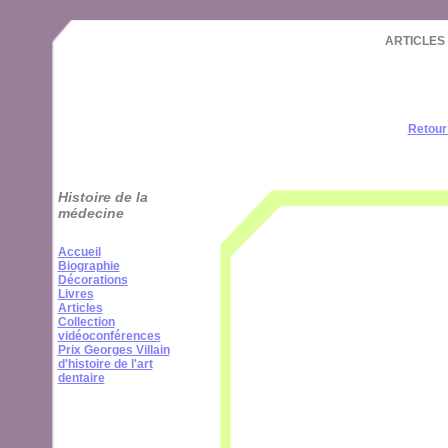
Cookies management panel
ARTICLES -
Retour 
Histoire de la
médecine
Accueil
Biographie
Décorations
Livres
Articles
Collection
vidéoconférences
Prix Georges Villain
d'histoire de l'art
dentaire