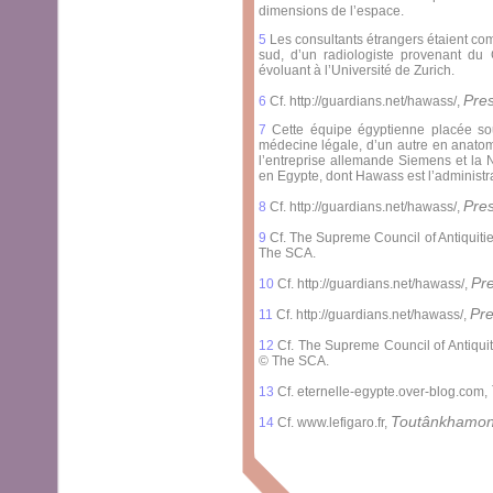
dimensions de l’espace.
5
Les consultants étrangers étaient com
sud, d’un radiologiste provenant du 
évoluant à l’Université de Zurich.
Pre
6
Cf. http://guardians.net/hawass/,
7
Cette équipe égyptienne placée sou
médecine légale, d’un autre en anatomi
l’entreprise allemande Siemens et la 
en Egypte, dont Hawass est l’administra
Pre
8
Cf. http://guardians.net/hawass/,
9
Cf. The Supreme Council of Antiquiti
The SCA.
Pre
10
Cf. http://guardians.net/hawass/,
Pre
11
Cf. http://guardians.net/hawass/,
12
Cf. The Supreme Council of Antiquit
© The SCA.
13
Cf. eternelle-egypte.over-blog.com,
Toutânkhamon 
14
Cf. www.lefigaro.fr,