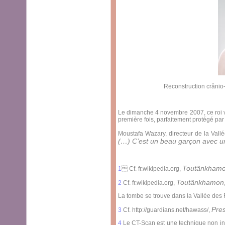
Reconstruction crânio
Le dimanche 4 novembre 2007, ce roi vi
première fois, parfaitement protégé par 
Moustafa Wazary, directeur de la Vall
(…) C’est un beau garçon avec un
Toutânkham
1
 Cf. fr.wikipedia.org,
Toutânkhamon
2
Cf. fr.wikipedia.org,
La tombe se trouve dans la Vallée des 
Pre
3
Cf. http://guardians.net/hawass/,
4
Le CT-Scan est une technique non invas