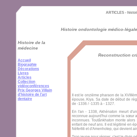
Cookies management panel
ARTICLES - histoi
Histoire ondontologie médico-légale -
Histoire de la
médecine
Reconstruction crâ
Accueil
Biographie
Décorations
Livres
Articles
Collection
vidéoconférences
Prix Georges Villain
d'histoire de l'art
Il est le onzième pharaon de la XVIIIèm
dentaire
épouse, Kiya. Sa date de début de règn
de -1336 / -1335 à - 1327.
En l'an - 1338, Akhénaton meurt d'
reconnue aujourd'hui comme la sœur 
inconnues. Toutânkhaton monte alors s
enfant de neuf ans. Il est légitimé en é
Néfertiti et d'Amenhotep, qui devient
Trop jeune pour régner, c'est le divin p