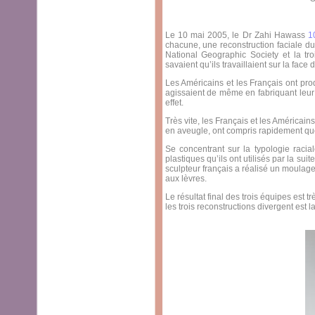
Le 10 mai 2005, le Dr Zahi Hawass
1
chacune, une reconstruction faciale d
National Geographic Society et la tr
savaient qu’ils travaillaient sur la face
Les Américains et les Français ont pro
agissaient de même en fabriquant leur 
effet.
Très vite, les Français et les Américain
en aveugle, ont compris rapidement que 
Se concentrant sur la typologie racia
plastiques qu’ils ont utilisés par la sui
sculpteur français a réalisé un moulage 
aux lèvres.
Le résultat final des trois équipes est
les trois reconstructions divergent est l