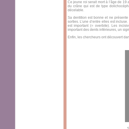
Ce jeune roi serait mort à l’âge de 19
du crâne qui est de type dolichocéph
décelable.
Sa dentition est bonne et ne présent
sorties. L’une d’entre elles est inclus
est important (= overbite). Les incis
important des dents inférieures, un sig
Enfin, les chercheurs ont découvert da
S