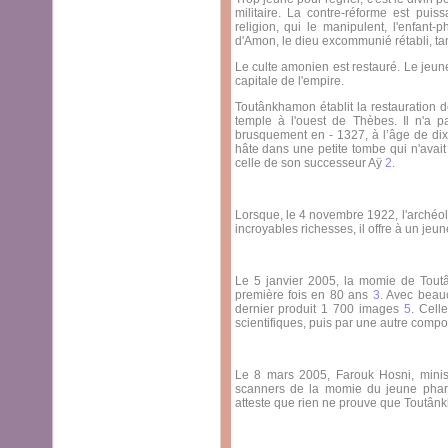
militaire. La contre-réforme est puis
religion, qui le manipulent, l'enfan
d'Amon, le dieu excommunié rétabli, 
Le culte amonien est restauré. Le jeun
capitale de l'empire.
Toutânkhamon établit la restauration
temple à l'ouest de Thèbes. Il n'a pa
brusquement en - 1327, à l’âge de dix-h
hâte dans une petite tombe qui n'avait 
celle de son successeur Aÿ
2
.
Lorsque, le 4 novembre 1922, l'archéo
incroyables richesses, il offre à un jeun
Le 5 janvier 2005, la momie de Tout
première fois en 80 ans
3
. Avec beau
dernier produit 1 700 images
5
. Cell
scientifiques, puis par une autre compos
Le 8 mars 2005, Farouk Hosni, minis
scanners de la momie du jeune pha
atteste que rien ne prouve que Toutânk