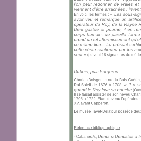
l'on peut redonner de vraies et
viennent d’être arrachées ; invent
« Les sous-sig
En voici les termes :
avoir veu et remarqué un artific
opérateur du Roy, de la Rayne R
Dent gastée et pourrie, il en re
corps humain, de pareille forme 
prend un tel affermissement qu'e
ce même lieu... Le présent certifi
cette vérité confirmée par les s
sept »
(suivent 18 signatures de médeci
Dubois, puis Forgeron
Charles Boisgontin ou du Bois-Guérin
« Il a s
Roi-Soleil de 1676 à 1708.
quand le Roy lave sa bouche
(Ouvr
Il se faisait assister de son neveu Cha
1708 à 1722. Etant devenu l’opérateur h
XV, avant Capperon.
Le musée Tavet-Delatour possède deux 
Référence bibliographique
:
Dents & Dentistes à tr
- Cabanès A.,