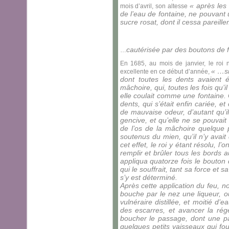
« après les 
mois d’avril, son altesse
de l’eau de fontaine, ne pouvant
sucre rosat, dont il cessa pareill
cautérisée par des boutons de 
…
En 1685, au mois de janvier, le roi
« …si
excellente en ce début d’année,
dont toutes les dents avaient 
mâchoire, qui, toutes les fois qu’i
elle coulait comme une fontaine. 
dents, qui s’était enfin cariée, 
de mauvaise odeur, d’autant qu’i
gencive, et qu’elle ne se pouvait
de l’os de la mâchoire quelque p
soutenus du mien, qu’il n’y avait
cet effet, le roi y étant résolu, 
remplir et brûler tous les bords 
appliqua quatorze fois le bouton d
qui le souffrait, tant sa force et
s’y est déterminé.
Après cette application du feu, no
bouche par le nez une liqueur, o
vulnéraire distillée, et moitié d’e
des escarres, et avancer la rég
boucher le passage, dont une p
quelques petits vaisseaux qui fo