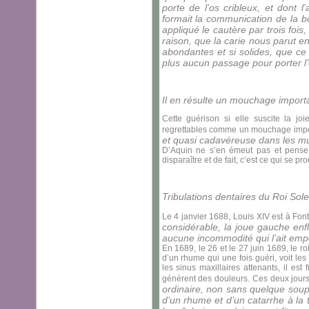
porte de l’os cribleux, et dont l’
formait la communication de la b
appliqué le cautère par trois fois
raison, que la carie nous parut e
abondantes et si solides, que ce
plus aucun passage pour porter l
Il en résulte un mouchage import
Cette guérison si elle suscite la j
regrettables comme un mouchage import
et quasi cadavéreuse dans les mu
D’Aquin ne s’en émeut pas et pense q
disparaître et de fait, c’est ce qui se pr
Tribulations dentaires du Roi Solei
Le 4 janvier 1688, Louis XIV est à Font
considérable, la joue gauche enfl
aucune incommodité qui l’ait empê
En 1689, le 26 et le 27 juin 1689, le 
d’un rhume qui une fois guéri, voit les
les sinus maxillaires attenants, il es
génèrent des douleurs. Ces deux jour
ordinaire, non sans quelque soupço
d’un rhume et d’un catarrhe à la 