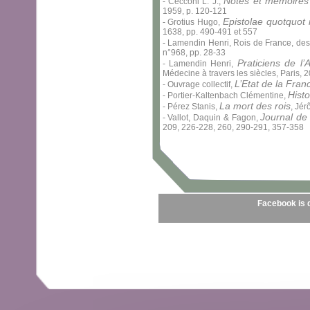
Notes et mémoires p
- Cecconi L. J.,
1959, p. 120-121
Epistolae quotquot 
- Grotius Hugo,
1638, pp. 490-491 et 557
- Lamendin Henri, Rois de France, des 
n°968, pp. 28-33
Praticiens de l’
- Lamendin Henri,
Médecine à travers les siècles, Paris, 
L’Etat de la Fra
- Ouvrage collectif,
Histo
- Portier-Kaltenbach Clémentine,
La mort des rois
- Pérez Stanis,
, Jér
Journal de
- Vallot, Daquin & Fagon,
209, 226-228, 260, 290-291, 357-358
Facebook is 