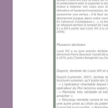
ils prétendaient aider à supporter la do
lecteur à mépriser son corps pour é
libératrice et hautement exemplaire, deva
assomme vos vertus ; il la faut se
donneront jusque dans votre consci
En l’absence d’antalgiques (…), ce tra
se réfugiant derrière le rempart de l’au
Il y a fort à parier que Louis XIV a l
2006).
Plusieurs dentistes
Louis XIV a eu pour premier dentiste
dénommé Pierre Beuvault l’aurait été p
à 1676, puis Charles Boisgontin (ou Du
Dupont, dentiste de Louis XIII et 
Dupont (Lamendin, 2007), dentiste de 
brochures suivantes, qu’il publia dès 1
- « L'opérateur charitable leque
opérateur du Roi reconnu expert p
- « Remède très véritable et tr
arracher ».
- « Nouveau remède contre le mal 
une autre prise au choix du patie
« Approbat
Dupont fait aussi paraître :