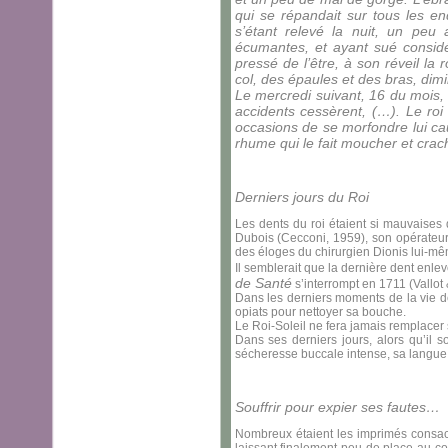
qui se répandait sur tous les en
s’étant relevé la nuit, un pe
écumantes, et ayant sué considé
pressé de l’être, à son réveil la 
col, des épaules et des bras, dim
Le mercredi suivant, 16 du mois, le
accidents cessèrent, (…). Le roi
occasions de se morfondre lui ca
rhume qui le fait moucher et crac
Derniers jours du Roi
Les dents du roi étaient si mauvaises q
Dubois (Cecconi, 1959), son opérateur 
des éloges du chirurgien Dionis lui-mê
Il semblerait que la dernière dent enle
de Santé
s’interrompt en 1711 (Vallot &
Dans les derniers moments de la vie de 
opiats pour nettoyer sa bouche.
Le Roi-Soleil ne fera jamais remplacer
Dans ses derniers jours, alors qu’il 
sécheresse buccale intense, sa langue
Souffrir pour expier ses fautes…
Nombreux étaient les imprimés consac
laissant finalement peu de place au co