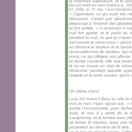
la mâchoire supérieure, et fit ce
tout est rentré en ordre (Vallot & al., 200
En 1696, le 15 mai, Louis-Dieudonné e
« Cependant, ce qui avait été ren
découvert, n’étant pas absolumen
beaucoup à l’endroit des glandes 
et fort enflée. »
Le lendemain, il reste
nuit fort agitée, et le pouls du 
pendant la nuit, ce que je n’avai
« parce 
nuit suivante se passe mieux
en diminua la douleur et la tensio
renouvellement de douleur, qui re
pouls, ce qui obligea son altess
et demie couverte, elle sua assez
le roi se trouva en état de retou
dimanche, pendant laquelle ayant
malade et le lundi suivant, après
Un ultime chicot
Louis XIV revient à Marly en cette fin
« 
mois de mars, Fagon signale que :
pointe l’incommodait, pour tâcher 
mais, le soir, il y sentit de la
s’augmenta, et la tumeur avec ell
se forme le menton, avec une d
pesanteur au derrière de la tête, a
et un peu de mal de gorge. L’éb