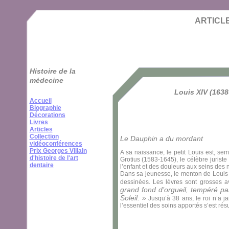
Cookies management panel
ARTICLES
Histoire de la
médecine
Louis XIV (1638-
Accueil
Biographie
Décorations
Livres
Articles
Collection
Le Dauphin a du mordant
vidéoconférences
Prix Georges Villain
A sa naissance, le petit Louis est, se
d'histoire de l'art
Grotius (1583-1645), le célèbre juris
dentaire
l’enfant et des douleurs aux seins des n
Dans sa jeunesse, le menton de Louis 
dessinées. Les lèvres sont grosses a
grand fond d’orgueil, tempéré pa
Soleil. »
Jusqu’à 38 ans, le roi n’a j
l’essentiel des soins apportés s’est ré