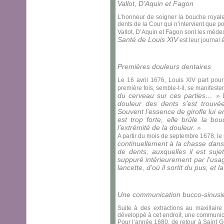
Vallot, D’Aquin et Fagon
L’honneur de soigner la bouche royale 
dents de la Cour qui n’intervient que po
Vallot, D’Aquin et Fagon sont les médec
Santé de Louis XIV
est leur journal é
Premières douleurs dentaires
Le 16 avril 1676, Louis XIV part pour
première fois, semble-t-il, se manifeste
du cerveau sur ces parties… »
D
douleur des dents s’est trouvé
Souvent l’essence de girofle lui 
est trop forte, elle brûle la bo
l’extrémité de la douleur. »
A partir du mois de septembre 1678, le r
continuellement à la chasse dans
de dents, auxquelles il est suje
suppuré intérieurement par l’usage
lancette, d’où il sortit du pus, et
Une communication bucco-sinus
Suite à des extractions au maxillaire
développé à cet endroit, une communic
Pour l’année 1680, de retour à Saint G