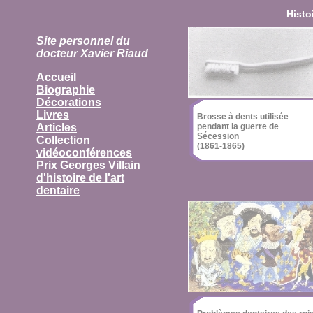
Cookies management panel
Histo
Site personnel du
docteur Xavier Riaud
Accueil
Biographie
Décorations
Livres
Brosse à dents utilisée
Articles
pendant la guerre de
Sécession
Collection
(1861-1865)
vidéoconférences
Prix Georges Villain
d'histoire de l'art
dentaire